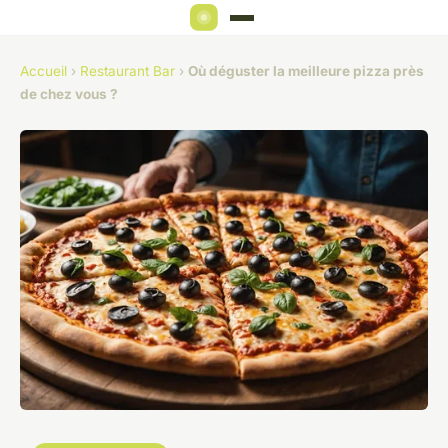
Accueil
›
Restaurant Bar
›
Où déguster la meilleure pizza près
de chez vous ?