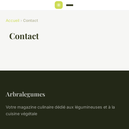
Accueil
›
Contact
Contact
Arbralegumes
Votre magazine culinaire dédié aux légumineuses et à la
cuisine végétale