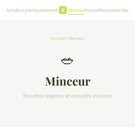
Actu
Bon plan
Equipement
Minceur
Produit
Restaurant Bar
Accueil
› Minceur
🥗
Minceur
Recettes légères et conseils minceur