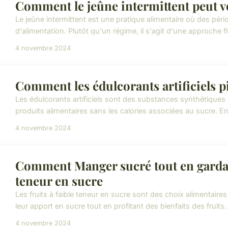
Comment le jeûne intermittent peut v
Le jeûne intermittent est une pratique alimentaire où des pér
d'alimentation. Plutôt qu'un régime, il s'agit d'une approche fle
4 novembre 2024
Comment les édulcorants artificiels p
Les édulcorants artificiels sont des substances synthétiques
produits alimentaires sans les calories associées au sucre. En r
4 novembre 2024
Comment Manger sucré tout en gardant 
teneur en sucre
Les fruits à faible teneur en sucre sont des choix alimentair
leur apport en sucre tout en profitant des bienfaits des fruits
4 novembre 2024