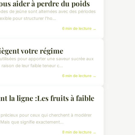
ous aider à perdre du poids
iodes de jeûne sont alternées avec des périodes
xible pour structurer l'ho...
6 min de lecture →
iègent votre régime
 utilisées pour apporter une saveur sucrée aux
aison de leur faible teneur c...
6 min de lecture →
la ligne :Les fruits à faible
es précieux pour ceux qui cherchent à modérer
. Mais que signifie exactement...
8 min de lecture →