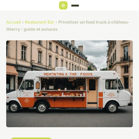
Accueil
›
Restaurant Bar
›
Privatiser un food truck à château-
thierry : guide et astuces